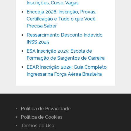
Inscrições, Curso, Vagas
Encceja 2026: Inscrição, Provas,
Certificação e Tudo o que Você
Precisa Saber
Ressarcimento Desconto Indevido
INSS 2025
ESA Inscrição 2025: Escola de
Formação de Sargentos de Carreira
EEAR Inscrição 2025: Guia Completo
Ingressar na Força Aérea Brasileira
Política de Privacidade
Política de Cookies
Termos de Uso