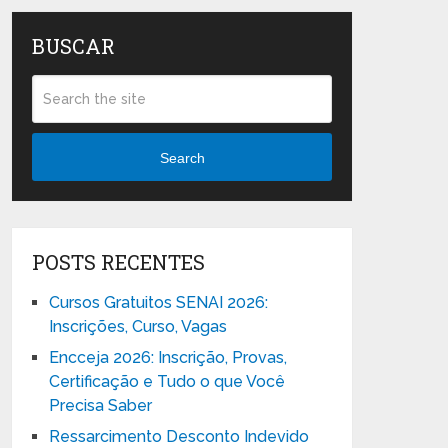
BUSCAR
Search
POSTS RECENTES
Cursos Gratuitos SENAI 2026:
Inscrições, Curso, Vagas
Encceja 2026: Inscrição, Provas,
Certificação e Tudo o que Você
Precisa Saber
Ressarcimento Desconto Indevido