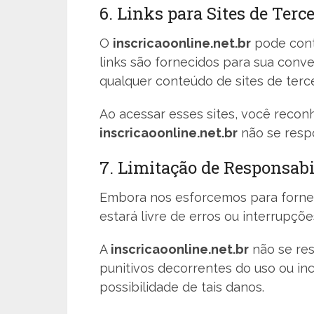
6. Links para Sites de Terc
O
inscricaoonline.net.br
pode conte
links são fornecidos para sua conv
qualquer conteúdo de sites de terce
Ao acessar esses sites, você recon
inscricaoonline.net.br
não se respo
7. Limitação de Responsabi
Embora nos esforcemos para fornec
estará livre de erros ou interrupç
A
inscricaoonline.net.br
não se res
punitivos decorrentes do uso ou i
possibilidade de tais danos.