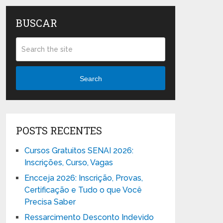
BUSCAR
Search
POSTS RECENTES
Cursos Gratuitos SENAI 2026:
Inscrições, Curso, Vagas
Encceja 2026: Inscrição, Provas,
Certificação e Tudo o que Você
Precisa Saber
Ressarcimento Desconto Indevido