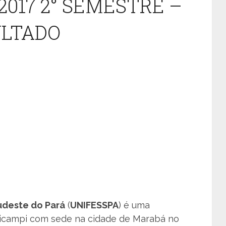
2017 2° SEMESTRE –
ULTADO
udeste do Pará
(
UNIFESSPA
) é uma
lticampi com sede na cidade de Marabá no