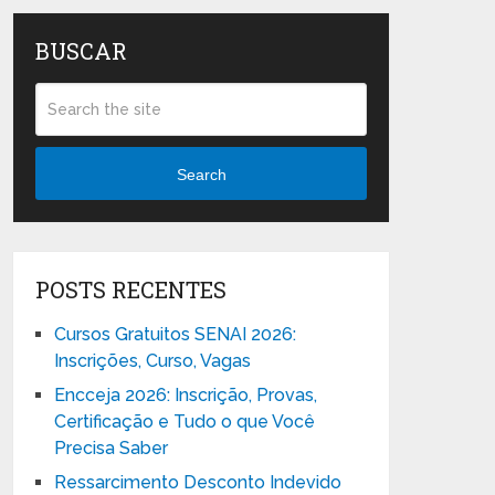
BUSCAR
Search
POSTS RECENTES
Cursos Gratuitos SENAI 2026:
Inscrições, Curso, Vagas
Encceja 2026: Inscrição, Provas,
Certificação e Tudo o que Você
Precisa Saber
Ressarcimento Desconto Indevido