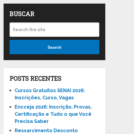
BUSCAR
Search
POSTS RECENTES
Cursos Gratuitos SENAI 2026:
Inscrições, Curso, Vagas
Encceja 2026: Inscrição, Provas,
Certificação e Tudo o que Você
Precisa Saber
Ressarcimento Desconto