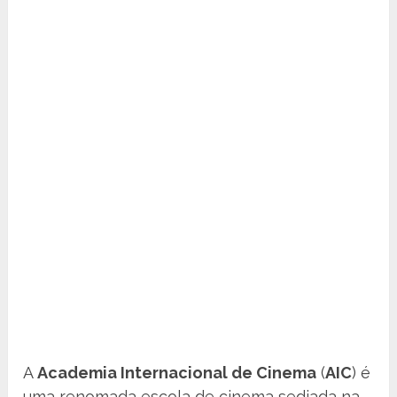
A
Academia Internacional de Cinema
(
AIC
) é
uma renomada escola de cinema sediada na