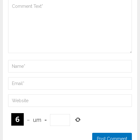
−
um
=