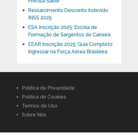
Precisa Saber
Ressarcimento Desconto Indevido
INSS 2025
ESA Inscrição 2025: Escola de
Formação de Sargentos de Carreira
EEAR Inscrição 2025: Guia Completo
Ingressar na Força Aérea Brasileira
Política de Privacidade
Política de Cookies
Termos de Uso
Sobre Nós