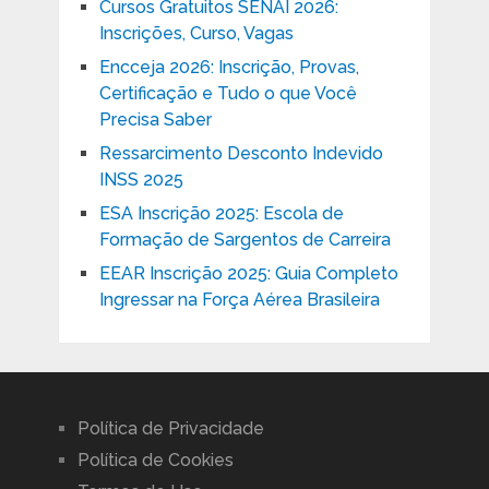
Cursos Gratuitos SENAI 2026:
Inscrições, Curso, Vagas
Encceja 2026: Inscrição, Provas,
Certificação e Tudo o que Você
Precisa Saber
Ressarcimento Desconto Indevido
INSS 2025
ESA Inscrição 2025: Escola de
Formação de Sargentos de Carreira
EEAR Inscrição 2025: Guia Completo
Ingressar na Força Aérea Brasileira
Política de Privacidade
Política de Cookies