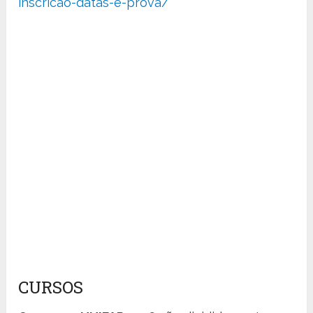
inscricao-datas-e-prova/
CURSOS