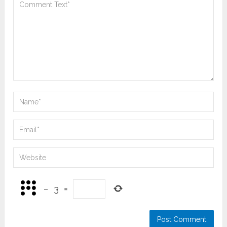
−
3
=