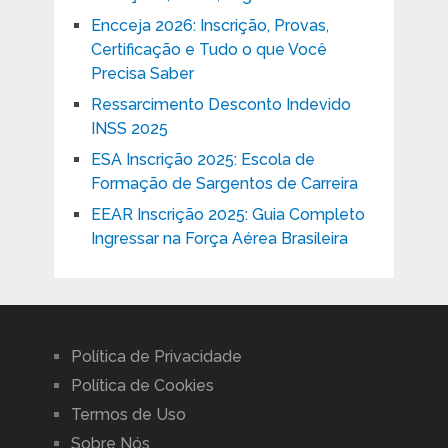
Encceja 2026: Inscrição, Provas,
Certificação e Tudo o que Você
Precisa Saber
Ressarcimento Desconto Indevido
INSS 2025
ESA Inscrição 2025: Escola de
Formação de Sargentos de Carreira
EEAR Inscrição 2025: Guia Completo
Ingressar na Força Aérea Brasileira
Política de Privacidade
Política de Cookies
Termos de Uso
Sobre Nós