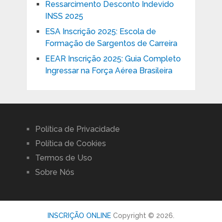
Ressarcimento Desconto Indevido
INSS 2025
ESA Inscrição 2025: Escola de
Formação de Sargentos de Carreira
EEAR Inscrição 2025: Guia Completo
Ingressar na Força Aérea Brasileira
Política de Privacidade
Política de Cookies
Termos de Uso
Sobre Nós
INSCRIÇÃO ONLINE
Copyright © 2026.