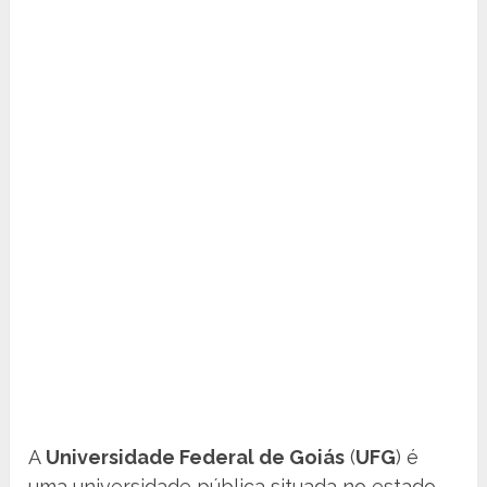
A
Universidade Federal de Goiás
(
UFG
) é
uma universidade pública situada no estado