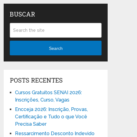
BUSCAR
Search
POSTS RECENTES
Cursos Gratuitos SENAI 2026:
Inscrições, Curso, Vagas
Encceja 2026: Inscrição, Provas,
Certificação e Tudo o que Você
Precisa Saber
Ressarcimento Desconto Indevido