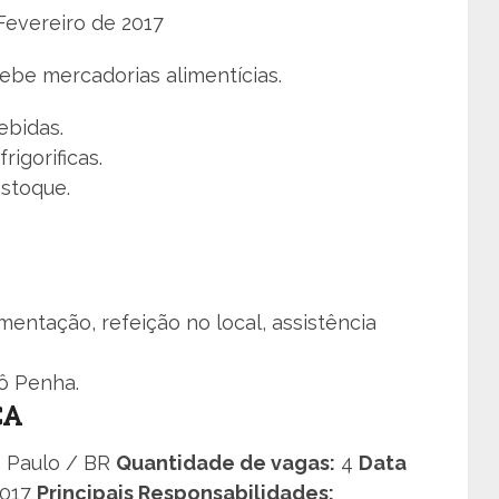
Fevereiro de 2017
be mercadorias alimentícias.
ebidas.
rigorificas.
estoque.
imentação, refeição no local, assistência
ô Penha.
CA
 Paulo / BR
Quantidade de vagas:
4
Data
2017
Principais Responsabilidades: