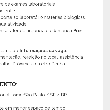
e os exames laboratoriais.
cientes.
nsporta ao laboratório matérias biológicas.
sua atividade.
m caráter de urgência ou demanda..
Pré-
 completo
Informações da vaga:
imentação, refeição no local, assistência
balho: Próximo ao metrô Penha.
ENTO:
ional
Local:
São Paulo / SP / BR
nte em menor espaço de tempo,