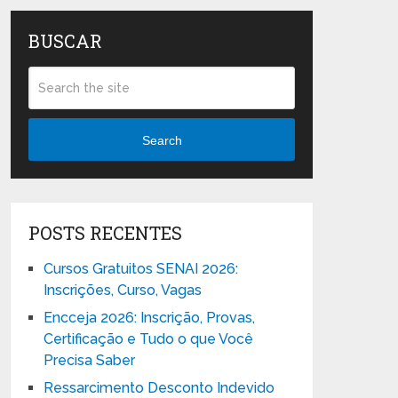
BUSCAR
Search
POSTS RECENTES
Cursos Gratuitos SENAI 2026:
Inscrições, Curso, Vagas
Encceja 2026: Inscrição, Provas,
Certificação e Tudo o que Você
Precisa Saber
Ressarcimento Desconto Indevido