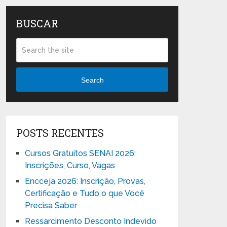
BUSCAR
Search
POSTS RECENTES
Cursos Gratuitos SENAI 2026:
Inscrições, Curso, Vagas
Encceja 2026: Inscrição, Provas,
Certificação e Tudo o que Você
Precisa Saber
Ressarcimento Desconto Indevido