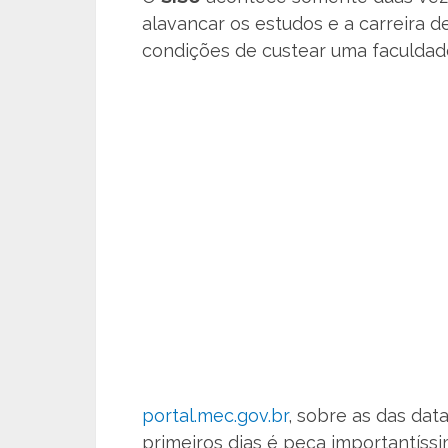
alavancar os estudos e a carreira d
condições de custear uma faculdade
portal.mec.gov.br
, sobre as das dat
primeiros dias é peça importantíssi