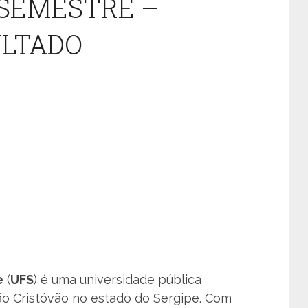
° SEMESTRE –
ULTADO
e
(
UFS
) é uma universidade pública
ão Cristóvão no estado do Sergipe. Com