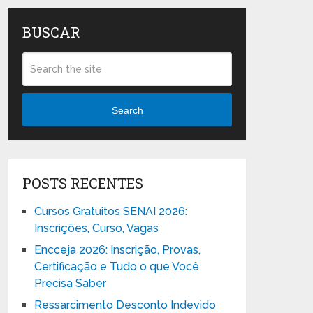
BUSCAR
Search
POSTS RECENTES
Cursos Gratuitos SENAI 2026:
Inscrições, Curso, Vagas
Encceja 2026: Inscrição, Provas,
Certificação e Tudo o que Você
Precisa Saber
Ressarcimento Desconto Indevido