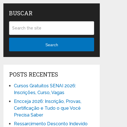
BUSCAR
Search
POSTS RECENTES
Cursos Gratuitos SENAI 2026:
Inscrições, Curso, Vagas
Encceja 2026: Inscrição, Provas,
Certificação e Tudo o que Você
Precisa Saber
Ressarcimento Desconto Indevido