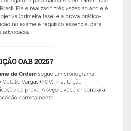
 obrigatória para bacharéis em Direito que
asil. Ele é realizado três vezes ao ano e é
jetiva (primeira fase) e a prova prático-
vação no exame é requisito essencial para
a advocacia.
IÇÃO OAB 2025?
xame de Ordem
segue um cronograma
Getúlio Vargas (FGV), instituição
icação da prova. A seguir, você encontrará
nscrição corretamente: