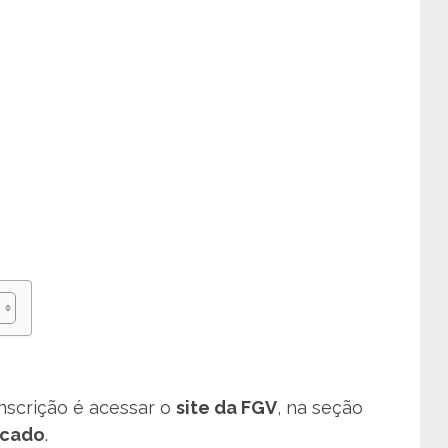
inscrição é acessar o
site da FGV
, na seção
icado
.