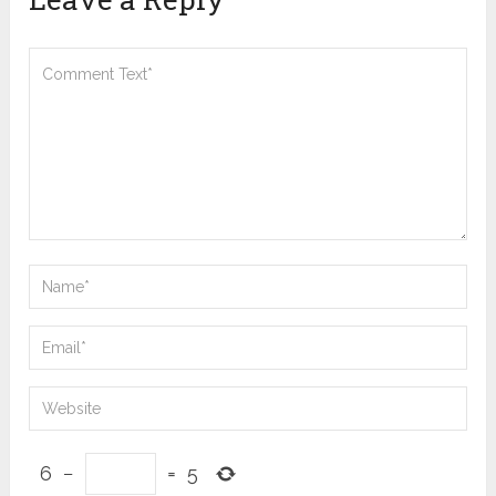
6
−
=
5