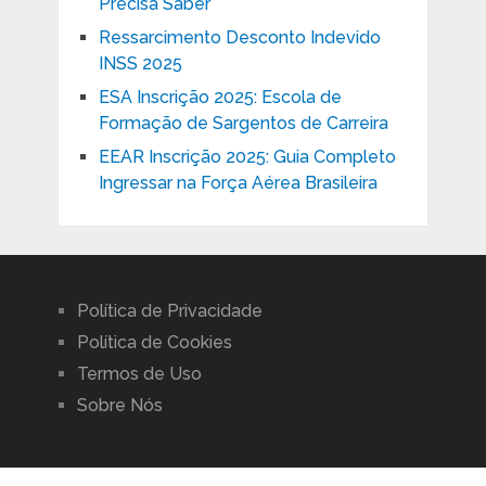
Precisa Saber
Ressarcimento Desconto Indevido
INSS 2025
ESA Inscrição 2025: Escola de
Formação de Sargentos de Carreira
EEAR Inscrição 2025: Guia Completo
Ingressar na Força Aérea Brasileira
Política de Privacidade
Política de Cookies
Termos de Uso
Sobre Nós