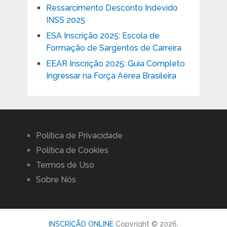
Ressarcimento Desconto Indevido
INSS 2025
ESA Inscrição 2025: Escola de
Formação de Sargentos de Carreira
EEAR Inscrição 2025: Guia Completo
Ingressar na Força Aérea Brasileira
Política de Privacidade
Política de Cookies
Termos de Uso
Sobre Nós
INSCRIÇÃO ONLINE
Copyright © 2026.