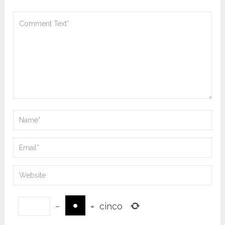
−
=
cinco