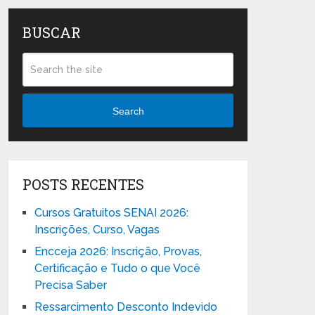
BUSCAR
Search
POSTS RECENTES
Cursos Gratuitos SENAI 2026:
Inscrições, Curso, Vagas
Encceja 2026: Inscrição, Provas,
Certificação e Tudo o que Você
Precisa Saber
Ressarcimento Desconto Indevido