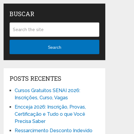
BUSCAR
Search
POSTS RECENTES
Cursos Gratuitos SENAI 2026:
Inscrições, Curso, Vagas
Encceja 2026: Inscrição, Provas,
Certificação e Tudo o que Você
Precisa Saber
Ressarcimento Desconto Indevido