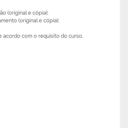
o (original e cópia);
ento (original e cópia);
 acordo com o requisito do curso.