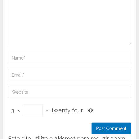
3
×
=
twenty four
Este site utiliza o Akismet para reduzir spam.