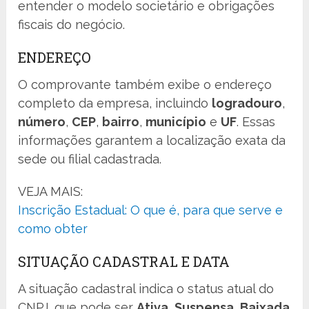
entender o modelo societário e obrigações
fiscais do negócio.
ENDEREÇO
O comprovante também exibe o endereço
completo da empresa, incluindo
logradouro
,
número
,
CEP
,
bairro
,
município
e
UF
. Essas
informações garantem a localização exata da
sede ou filial cadastrada.
VEJA MAIS:
Inscrição Estadual: O que é, para que serve e
como obter
SITUAÇÃO CADASTRAL E DATA
A situação cadastral indica o status atual do
CNPJ, que pode ser
Ativa
,
Suspensa
,
Baixada