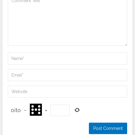
oito
−
=