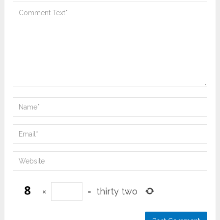
×
=
thirty two