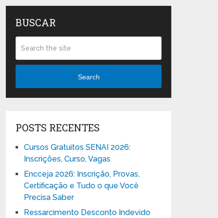
BUSCAR
Search
POSTS RECENTES
Cursos Gratuitos SENAI 2026:
Inscrições, Curso, Vagas
Encceja 2026: Inscrição, Provas,
Certificação e Tudo o que Você
Precisa Saber
Ressarcimento Desconto Indevido