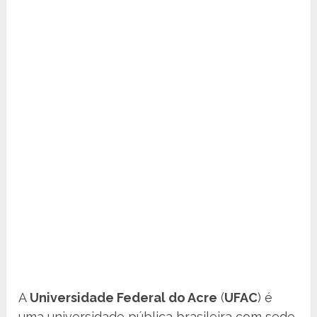
A
Universidade Federal do Acre
(
UFAC
) é
uma universidade pública brasileira com sede