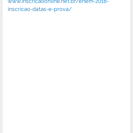
www.inscricaoonline.net.br/enem-2018-
inscricao-datas-e-prova/