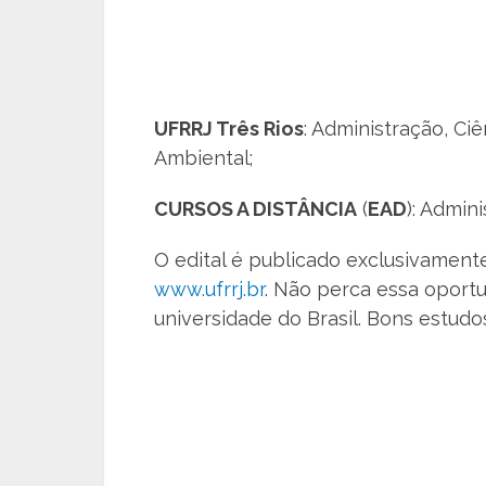
UFRRJ Três Rios
: Administração, Ci
Ambiental;
CURSOS A DISTÂNCIA
(
EAD
): Admin
O edital é publicado exclusivamente
www.ufrrj.br
. Não perca essa oport
universidade do Brasil. Bons estudo