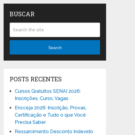
BUSCAR
Search
POSTS RECENTES
Cursos Gratuitos SENAI 2026:
Inscrições, Curso, Vagas
Encceja 2026: Inscrição, Provas,
Certificação e Tudo o que Você
Precisa Saber
Ressarcimento Desconto Indevido