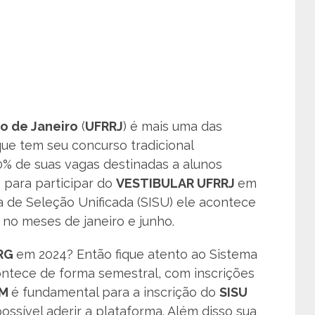
io de Janeiro
(
UFRRJ
) é mais uma das
 que tem seu concurso tradicional
0% de suas vagas destinadas a alunos
 para participar do
VESTIBULAR UFRRJ
em
a de Seleção Unificada (SISU) ele acontece
 no meses de janeiro e junho.
URG
em 2024? Então fique atento ao Sistema
contece de forma semestral, com inscrições
EM
é fundamental para a inscrição do
SISU
ssível aderir a plataforma. Além disso sua