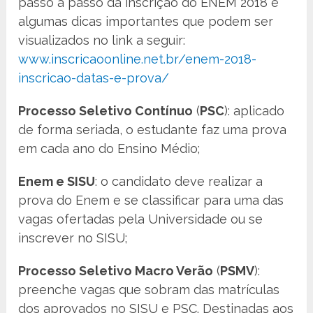
passo a passo da inscrição do ENEM 2018 e
algumas dicas importantes que podem ser
visualizados no link a seguir:
www.inscricaoonline.net.br/enem-2018-
inscricao-datas-e-prova/
Processo Seletivo Contínuo
(
PSC
): aplicado
de forma seriada, o estudante faz uma prova
em cada ano do Ensino Médio;
Enem e SISU
: o candidato deve realizar a
prova do Enem e se classificar para uma das
vagas ofertadas pela Universidade ou se
inscrever no SISU;
Processo Seletivo Macro Verão
(
PSMV
):
preenche vagas que sobram das matrículas
dos aprovados no SISU e PSC. Destinadas aos