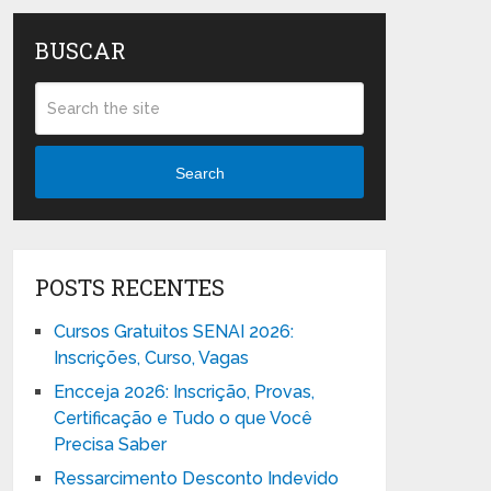
BUSCAR
Search
POSTS RECENTES
Cursos Gratuitos SENAI 2026:
Inscrições, Curso, Vagas
Encceja 2026: Inscrição, Provas,
Certificação e Tudo o que Você
Precisa Saber
Ressarcimento Desconto Indevido