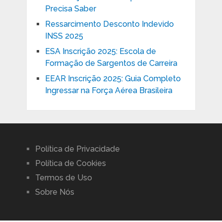
Precisa Saber
Ressarcimento Desconto Indevido
INSS 2025
ESA Inscrição 2025: Escola de
Formação de Sargentos de Carreira
EEAR Inscrição 2025: Guia Completo
Ingressar na Força Aérea Brasileira
Política de Privacidade
Política de Cookies
Termos de Uso
Sobre Nós