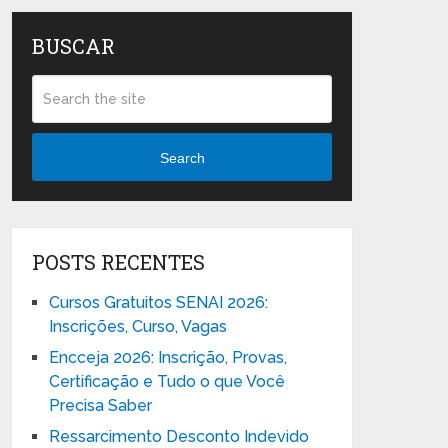
BUSCAR
Search
POSTS RECENTES
Cursos Gratuitos SENAI 2026:
Inscrições, Curso, Vagas
Encceja 2026: Inscrição, Provas,
Certificação e Tudo o que Você
Precisa Saber
Ressarcimento Desconto Indevido