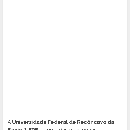
A
Universidade Federal de Recôncavo da
Bahia
(
UFRB
), é uma das mais novas