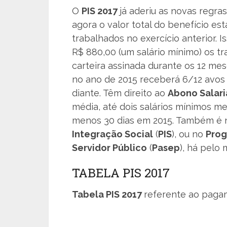
O
PIS 2017
já aderiu as novas regra
agora o valor total do benefício e
trabalhados no exercício anterior. I
R$ 880,00 (um salário mínimo) os 
carteira assinada durante os 12 me
no ano de 2015 receberá 6/12 avos 
diante. Têm direito ao
Abono Salari
média, até dois salários mínimos me
menos 30 dias em 2015. Também é n
Integração Social
(
PIS
), ou no
Prog
Servidor Público
(
Pasep
), há pelo
TABELA PIS 2017
Tabela PIS 2017
referente ao pagam