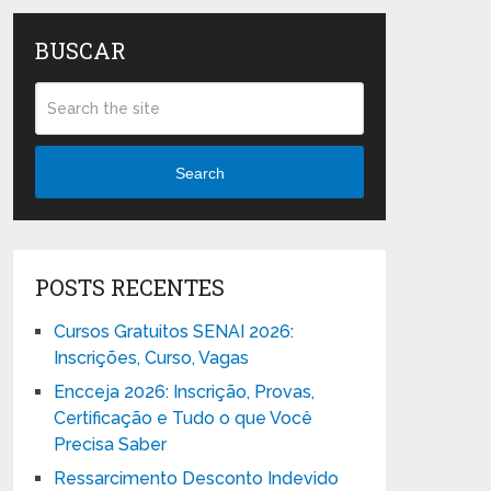
BUSCAR
Search
POSTS RECENTES
Cursos Gratuitos SENAI 2026:
Inscrições, Curso, Vagas
Encceja 2026: Inscrição, Provas,
Certificação e Tudo o que Você
Precisa Saber
Ressarcimento Desconto Indevido