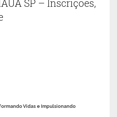
UÁ SP – Inscrições,
e
sformando Vidas e Impulsionando