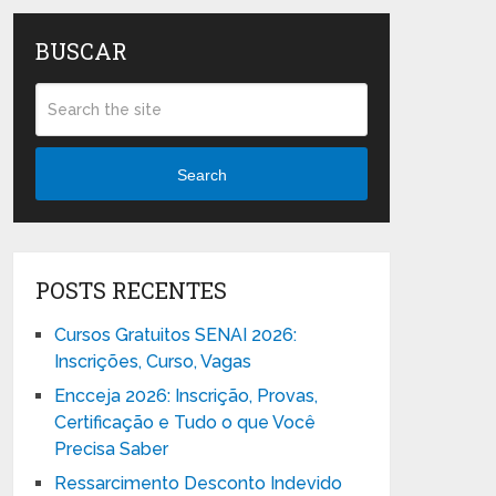
BUSCAR
Search
POSTS RECENTES
Cursos Gratuitos SENAI 2026:
Inscrições, Curso, Vagas
Encceja 2026: Inscrição, Provas,
Certificação e Tudo o que Você
Precisa Saber
Ressarcimento Desconto Indevido