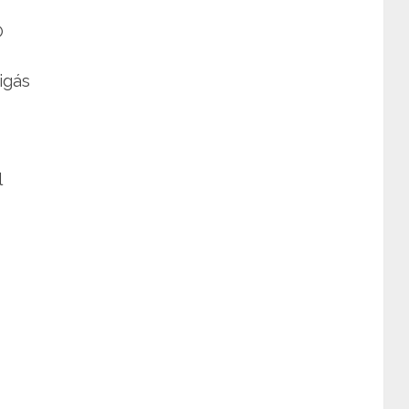
O
igás
l