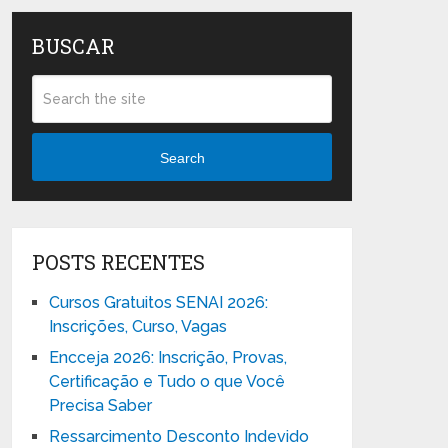
BUSCAR
Search
POSTS RECENTES
Cursos Gratuitos SENAI 2026:
Inscrições, Curso, Vagas
Encceja 2026: Inscrição, Provas,
Certificação e Tudo o que Você
Precisa Saber
Ressarcimento Desconto Indevido