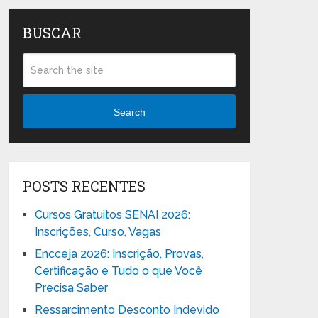
BUSCAR
Search
POSTS RECENTES
Cursos Gratuitos SENAI 2026:
Inscrições, Curso, Vagas
Encceja 2026: Inscrição, Provas,
Certificação e Tudo o que Você
Precisa Saber
Ressarcimento Desconto Indevido