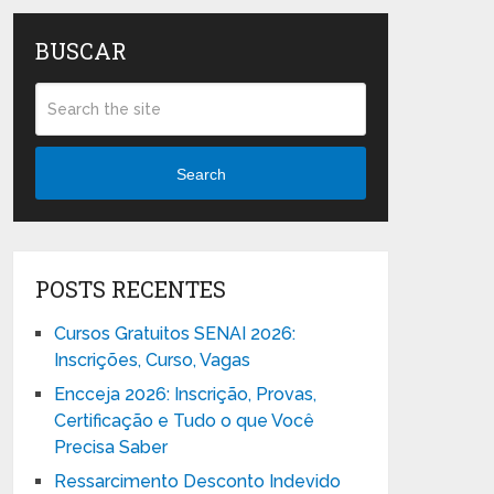
BUSCAR
Search
POSTS RECENTES
Cursos Gratuitos SENAI 2026:
Inscrições, Curso, Vagas
Encceja 2026: Inscrição, Provas,
Certificação e Tudo o que Você
Precisa Saber
Ressarcimento Desconto Indevido