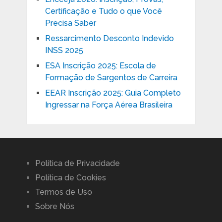
Certificação e Tudo o que Você
Precisa Saber
Ressarcimento Desconto Indevido
INSS 2025
ESA Inscrição 2025: Escola de
Formação de Sargentos de Carreira
EEAR Inscrição 2025: Guia Completo
Ingressar na Força Aérea Brasileira
Política de Privacidade
Política de Cookies
Termos de Uso
Sobre Nós