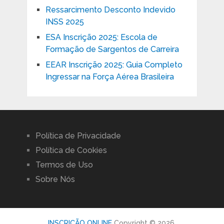
Ressarcimento Desconto Indevido
INSS 2025
ESA Inscrição 2025: Escola de
Formação de Sargentos de Carreira
EEAR Inscrição 2025: Guia Completo
Ingressar na Força Aérea Brasileira
Política de Privacidade
Política de Cookies
Termos de Uso
Sobre Nós
INSCRIÇÃO ONLINE
Copyright © 2026.