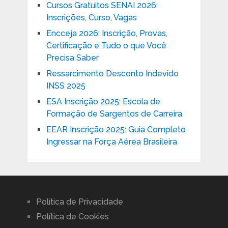
Cursos Gratuitos SENAI 2026:
Inscrições, Curso, Vagas
Encceja 2026: Inscrição, Provas,
Certificação e Tudo o que Você
Precisa Saber
Ressarcimento Desconto Indevido
INSS 2025
ESA Inscrição 2025: Escola de
Formação de Sargentos de Carreira
EEAR Inscrição 2025: Guia Completo
Ingressar na Força Aérea Brasileira
Política de Privacidade
Política de Cookies