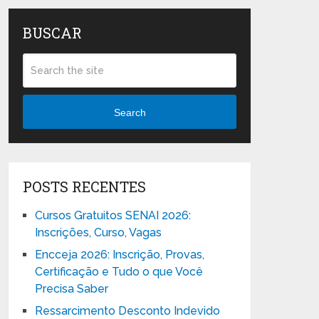
BUSCAR
Search
POSTS RECENTES
Cursos Gratuitos SENAI 2026:
Inscrições, Curso, Vagas
Encceja 2026: Inscrição, Provas,
Certificação e Tudo o que Você
Precisa Saber
Ressarcimento Desconto Indevido