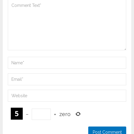
−
=
zero