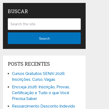
BUSCAR
Search
POSTS RECENTES
Cursos Gratuitos SENAI 2026:
Inscrições, Curso, Vagas
Encceja 2026: Inscrição, Provas,
Certificação e Tudo o que Você
Precisa Saber
Ressarcimento Desconto Indevido