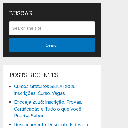
BUSCAR
Search
POSTS RECENTES
Cursos Gratuitos SENAI 2026:
Inscrições, Curso, Vagas
Encceja 2026: Inscrição, Provas,
Certificação e Tudo o que Você
Precisa Saber
Ressarcimento Desconto Indevido